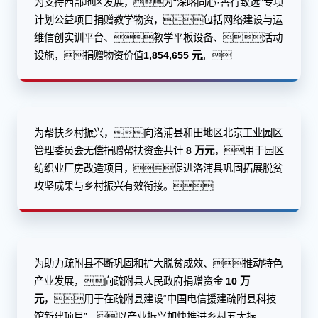
为支持西部地区发展，为“深喀同心·善行致远”专项
计划公益项目捐赠教学物资，包括网络建设与运
维信创实训平台、教学平板设备、活动
设施，捐赠物资价值
1,854,655 元
。
为帮扶乡村振兴，向洛浦县和田地区北京工业园区
管理委员会无偿捐赠帮扶资金共计
8 万元
，用于园区
纺织业厂房改造项目，促进洛浦县巩固拓展脱贫
攻坚成果与乡村振兴有效衔接。
为助力疏附县不断巩固和扩大脱贫成效、推动特色
产业发展，向疏附县人民政府捐赠资金
10 万
元
，用于在疏附县建设“中国电信援建疏附县科技
馆新建项目”，以产业振兴加快推进乡村五大振