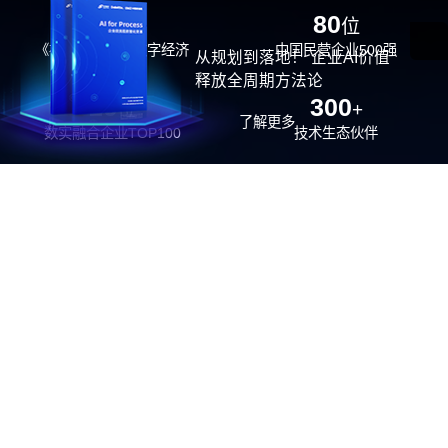
29
80
位
位
《福布斯》中国数字经济
中国民营企业500强
从规划到落地！ 企业AI价值
100强
释放全周期方法论
26
300
位
+
了解更多
数实融合企业TOP100
技术生态伙伴