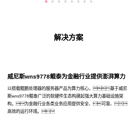
解决方案
威尼斯wns9778鲲泰为金融行业提供澎湃算力
以搭载鲲鹏处理器的服务器产品为算力核心，基于威尼
斯wns9778鲲泰广泛的软硬件生态构建起强大算力基础设施架
构，为金融行业各类业务应用提供安全、可靠、
高效的运行环境。
了解更多