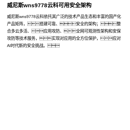
威尼斯wns9778云科可用安全架构
威尼斯wns9778云科依托其广泛的技术产品生态和丰富的国产化
产品矩阵，搭建可靠、安全的架构；整
合多云多活、应用攻防、全网可观测性架构和安保
攻防等技术服务，实现对应用的全方位保护，应对
AI时代新的安全挑战。
了解更多
股票代
码：000034.SZ