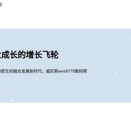
型
企业成长的增长飞轮
原生的融合发展新时代，威尼斯wns9778数码帮