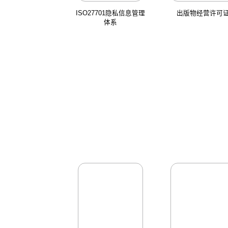
ISO27701隐私信息管理
出版物经营许可
体系