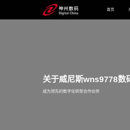
首页
关于威尼斯wns9778数
成为领先的数字化转型合作伙伴