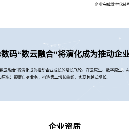
企业完成数字化转
78数码“数云融合”将演化成为推动
码“数云融合”将演化成为推动企业成长的增长飞轮。在云原生、数字原生、AI
AI原生）颠覆自身业务，构造第二增长曲线，实现跨越式增长。
企业资质