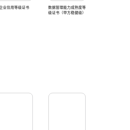
企业信用等级证书
数据管理能力成熟度等
信息系统安全等
级证书（甲方稳健级）
备案证明