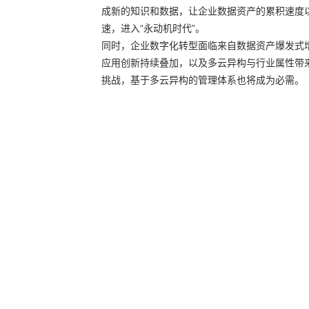
成新的知识和数据，让企业数据资产的累积速度
速，进入“永动机时代”。
同时，企业数字化转型面临来自数据资产爆发式增
应用创新持续叠加，以及多云异构与行业属性带
挑战，基于多云异构的管理体系也将成为必需。
业的大模型落地工具（MaaS）
行业赋能
加速生成式AI在实际场景的落地
以及基于AI 
企业实现持续