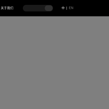
关于我们
中
EN