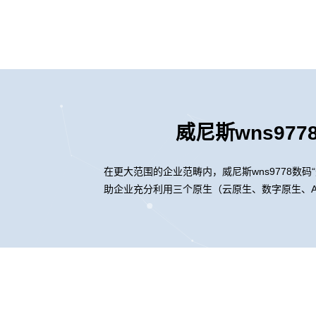
威尼斯wns97
在更大范围的企业范畴内，威尼斯wns9778数
助企业充分利用三个原生（云原生、数字原生、