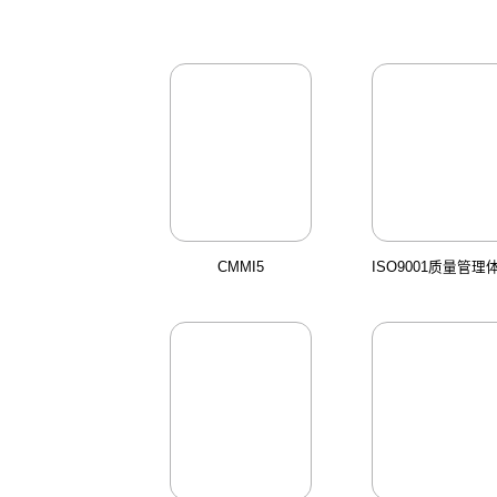
CMMI5
ISO9001质量管理