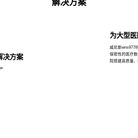
解决方案
为大型医
威尼斯wns9
保密性的医疗数
解决方案
院搭建高质量、
产
了解
s9778控股
威尼斯wns9778信息
威尼斯wns9778问学
s9778鲲泰
威尼斯wns9778云科
威尼斯wns9778商桥
山
GoPomelo