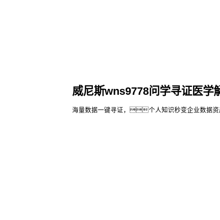
威尼斯wns9778问学寻证医学
海量数据一键寻证，个人知识秒变企业数据资
了解更多
威尼斯wn
威尼斯wn
股票代
高科数聚
码：000034.SZ