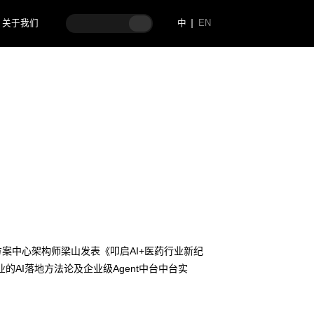
关于我们
中
EN
解决方案中心架构师梁山发表《叩启AI+医药行业新纪
AI落地方法论及企业级Agent中台中台实