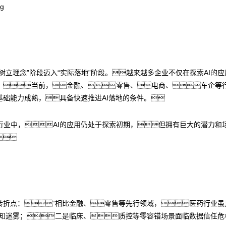
树立理念”阶段迈入“实际落地”阶段。越来越多企业不仅在探索AI的
。当前，金融、零售、电商、车企等行
基础能力成熟，具备快速推进AI落地的条件。
业中，AI的应用仍处于探索初期，但拥有巨大的潜力和场

转折点：“相比金融、零售等先行领域，医药行业
价值认知迷雾；二是临床、质控等零容错场景面临数据信任危