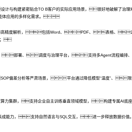
，设计与构建紧密贴合TO B客户的实际应用场景，很好地破解了治理
能体应用的多样化需求。
的高精度解析，包括Word、PDF、表格、
上；
nt开发、部署、调度与治理平台，支持多Agent流程
SOP偏差分析等严肃场景，平台通过降低模型“温度”、
型算力集群，支持企业自主训练垂直领域模型，构建专属AI底
集成能力，支持自然语言与SQL交互，进一步释放数据价值