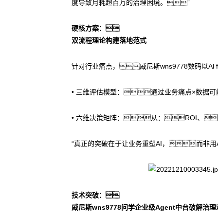
度导致月耗超百万的治理困境。”
硬核方案：
双流程理论构建落地范式
针对行业痛点，威尼斯wns9778数码以Al
• 三维评估模型：通过业务痛点×数据
• 六维决策矩阵：从：ROI、
“真正的突破在于让业务重塑AI，而非
技术突破：
威尼斯wns9778问学企业级Agent中台破解治