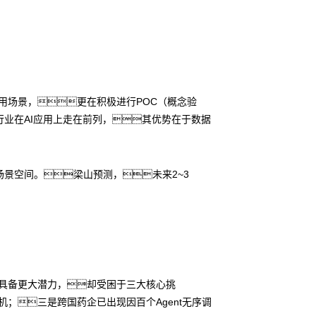
应用场景，更在积极进行POC（概念验
业在AI应用上走在前列，其优势在于数据
景空间。梁山预测，未来2~3
虽具备更大潜力，却受困于三大核心挑
机；三是跨国药企已出现因百个Agent无序调