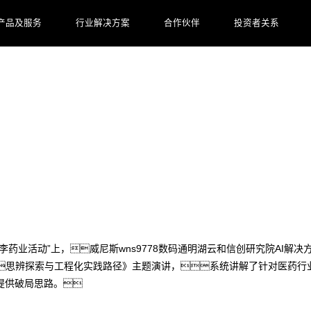
产品及服务
行业解决方案
合作伙伴
投资者关系
尼斯wns9778数码工程化实践方案见效
走进甘李药业活动”上，威尼斯wns9778数码通明湖云和信创研究院AI
思辨探索与工程化实践路径》主题演讲，系统讲解了针对医药行业的
提供破局思路。