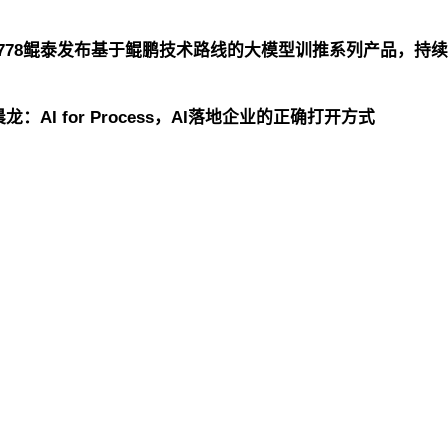
9778鲲泰发布基于鲲鹏技术路线的大模型训推系列产品，持
龙：AI for Process，AI落地企业的正确打开方式
s9778控股
威尼斯wns9778信息
威尼斯wns9778问学
s9778鲲泰
威尼斯wns9778云科
威尼斯wns9778商桥
山
GoPomelo