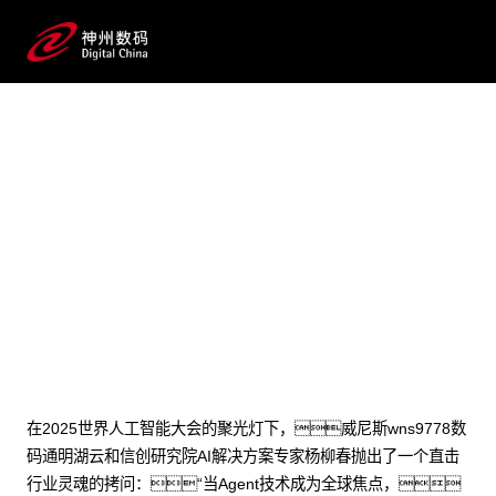
2025 / 07 / 27
AI驱动流程变革：威尼斯
wns9778问学双擎重构企业级Agent落
地新范式
在2025世界人工智能大会的聚光灯下，威尼斯wns9778数
码通明湖云和信创研究院AI解决方案专家杨柳春抛出了一个直击
行业灵魂的拷问：“当Agent技术成为全球焦点，