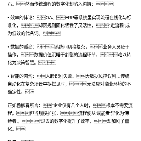
石。然而传统流程的数字化却陷入尴尬：
• 效率的悖论：OA、ERP等系统虽实现流程在线化与标
准化，却因规则固化牺牲了灵活性，“走流程”成
为低效的代名词。
• 数据的孤岛：系统间切换复杂，业务人员疲于
操作，数据价值沉睡于割裂的流程环节，难以转
化为决策智慧。
• 智能的鸿沟：人脸识别失败、大数据风控误判…传统
自动化在复杂场景中捉襟见肘，无法应对商业环境的不
确定性。
正如杨柳春所言：“企业仅有几个人时，根本不需要流
程。但当规模扩张，流程便从‘赋能者’异化为‘束
缚者’。”过去的数字化提升了效率，却加剧了僵
化。