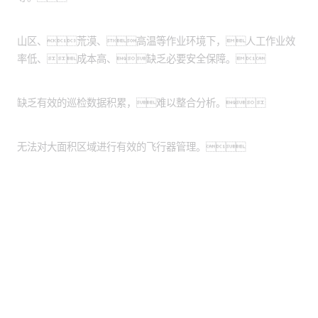
作业环境危险恶劣：
山区、荒漠、高温等作业环境下，人工作业效
率低、成本高、缺乏必要安全保障。
缺乏数据管理系统：
缺乏有效的巡检数据积累，难以整合分析。
缺乏统一的平台：
无法对大面积区域进行有效的飞行器管理。
股票代码：000034.SZ
威尼斯wns9778控股
威尼斯wns9778信息
威尼斯wns9778问学